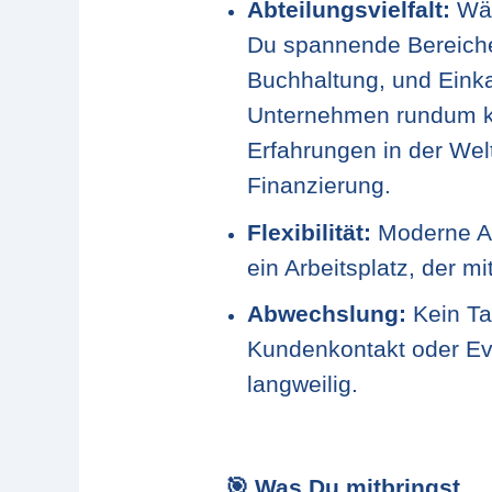
Abteilungsvielfalt:
Wäh
Du spannende Bereiche
Buchhaltung, und Einka
Unternehmen rundum k
Erfahrungen in der Wel
Finanzierung.
Flexibilität:
Moderne Ar
ein Arbeitsplatz, der mi
Abwechslung:
Kein Tag
Kundenkontakt oder Eve
langweilig.
🎯
Was Du mitbringst