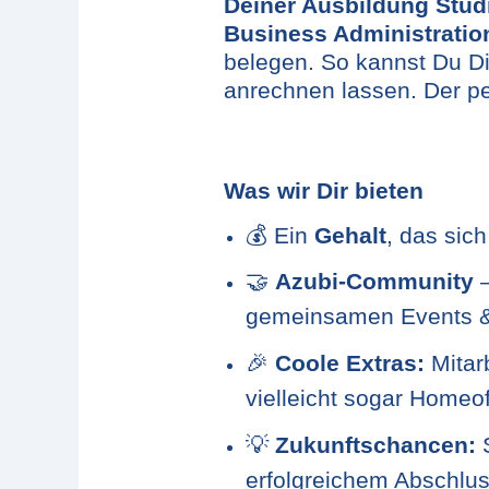
Deiner Ausbildung Stu
Business Administratio
belegen. So kannst Du Di
anrechnen lassen. Der per
Was wir Dir bieten
💰
Ein
Gehalt
, das sic
🤝
Azubi-Community
–
gemeinsamen Events &
🎉
Coole Extras:
Mitarb
vielleicht sogar Homeof
💡
Zukunftschancen:
S
erfolgreichem Abschlus