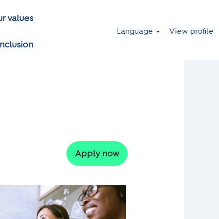
r values
Language
View profile
inclusion
Apply now