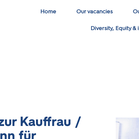
Home
Our vacancies
Ou
Diversity, Equity & 
ur Kauffrau /
nn für