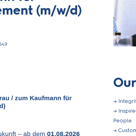
ment (m/w/d)
0549
Our
rau / zum Kaufmann für
Integr
d)
Inspir
People
Custom
Zukunft – ab dem
01.08.2026